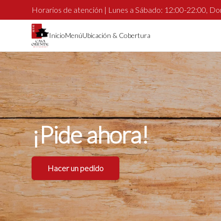
Horarios de atención | Lunes a Sábado: 12:00-22:00, Do
Inicio
Menú
Ubicación & Cobertura
¡Pide
ahora!
Hacer un pedido