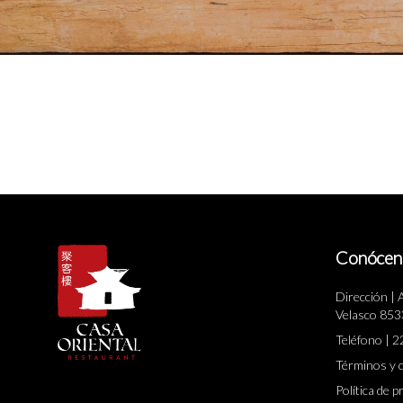
Conócen
Dirección | 
Velasco 8533
Teléfono | 
Términos y 
Política de p