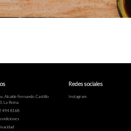
os
Redes sociales
Av. Alcalde Fernando Castillo
Instagram
, La Reina.
22 494 8168
condiciones
rivacidad