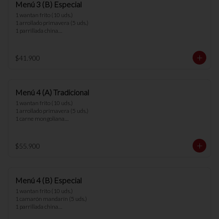
Menú 3 (B) Especial
1 wantan frito (10 uds.)

1 arrollado primavera (5 uds.)

1 parrillada china

1 chapsui vegetariano

3 arroz chaufan

$41.900
*nota: no se pueden hacer cambios en los 
menús.
Menú 4 (A) Tradicional
1 wantan frito (10 uds.)

1 arrollado primavera (5 uds.)

1 carne mongoliana

1 chapsui pollo

1 diente cerdo

1 arrollado de marisco

$55.900
4 arroz chaufan

*nota: no se pueden hacer cambios en los 
menús.
Menú 4 (B) Especial
1 wantan frito (10 uds.)

1 camarón mandarín (5 uds.)

1 parrillada china

1 chapsui vegetariano
