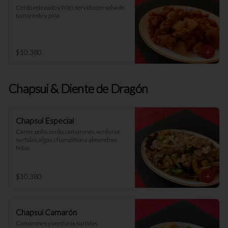
Cerdo rebozado y frito, servido con salsa de 
tamarindo y piña
$10.380
Chapsui & Diente de Dragón
Chapsui Especial
Carne, pollo, cerdo, camarones, verduras 
surtidas, algas, champiñón y almendras 
fritas
$10.380
Chapsui Camarón
Camarones y verduras surtidas