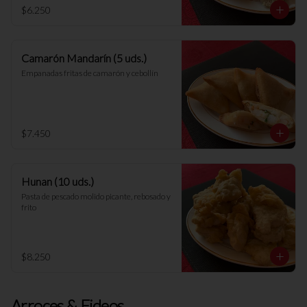
$6.250
Camarón Mandarín (5 uds.)
Empanadas fritas de camarón y cebollín
$7.450
Hunan (10 uds.)
Pasta de pescado molido picante, rebosado y 
frito
$8.250
Arroces & Fideos