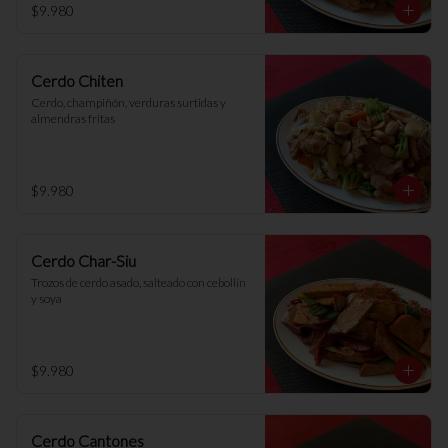
$9.980
Cerdo Chiten
Cerdo, champiñón, verduras surtidas y 
almendras fritas
$9.980
Cerdo Char-Siu
Trozos de cerdo asado, salteado con cebollín 
y soya
$9.980
Cerdo Cantones