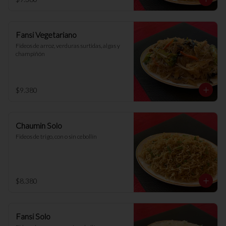
Fansi Vegetariano
Fideos de arroz, verduras surtidas, algas y 
champiñón
$9.380
Chaumin Solo
Fideos de trigo, con o sin cebollín
$8.380
Fansi Solo