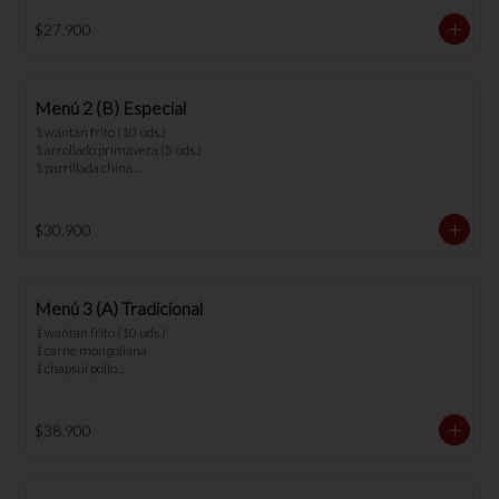
*nota: no se pueden hacer cambios en los 
$27.900
menús.
Menú 2 (B) Especial
1 wantan frito (10 uds.) 

1 arrollado primavera (5 uds.) 

1 parrillada china

2 arroz chaufan

*nota: no se pueden hacer cambios en los 
$30.900
menús.
Menú 3 (A) Tradicional
1 wantan frito (10 uds.)

1 carne mongoliana

1 chapsui pollo

1 diente cerdo

3 arroz chaufan

$38.900
*nota: no se pueden hacer cambios en los 
menús.