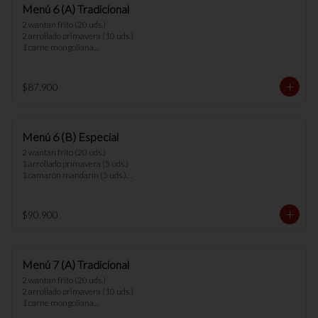
Menú 6 (A) Tradicional
menús.
2 wantan frito (20 uds.)

2 arrollado primavera (10 uds.)

1 carne mongoliana

1 chapsui pollo

1 diente cerdo

1 arrollado de marisco

$87.900
1 cerdo cantones

1 chapsui carne

6 arroz chaufan 

Menú 6 (B) Especial
*nota: no se pueden hacer cambios en los 
menús.
2 wantan frito (20 uds.)

1 arrollado primavera (5 uds.)

1 camarón mandarín (5 uds.)

1 parrillada china

1 parrillada pollo camarón

1 chapsui vegetariano

$90.900
1 arrollado de marisco

6 arroz chaufan 

*nota: no se pueden hacer cambios en los 
Menú 7 (A) Tradicional
menús.
2 wantan frito (20 uds.)

2 arrollado primavera (10 uds.)

1 carne mongoliana

1 chapsui pollo
