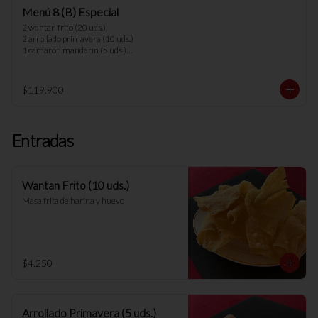
1 carne champiñón

Menú 8 (B) Especial
8 arroz chaufan

2 wantan frito (20 uds.)

*nota: no se pueden hacer cambios en los 
2 arrollado primavera (10 uds.)

menús.
1 camarón mandarín (5 uds.)

1 parrillada china

1 parrillada pollo camarón

1 chapsui vegetariano

$119.900
1 arrollado de marisco

1 cerdo cantones

1 carne mongoliana

8 arroz chaufan 

Entradas
*nota: no se pueden hacer cambios en los 
menús.
Wantan Frito (10 uds.)
Masa frita de harina y huevo
$4.250
Arrollado Primavera (5 uds.)