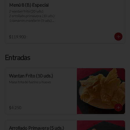
1 carne champiñón

Menú 8 (B) Especial
8 arroz chaufan

2 wantan frito (20 uds.)

*nota: no se pueden hacer cambios en los 
2 arrollado primavera (10 uds.)

menús.
1 camarón mandarín (5 uds.)

1 parrillada china

1 parrillada pollo camarón

1 chapsui vegetariano

$119.900
1 arrollado de marisco

1 cerdo cantones

1 carne mongoliana

8 arroz chaufan 

Entradas
*nota: no se pueden hacer cambios en los 
menús.
Wantan Frito (10 uds.)
Masa frita de harina y huevo
$4.250
Arrollado Primavera (5 uds.)