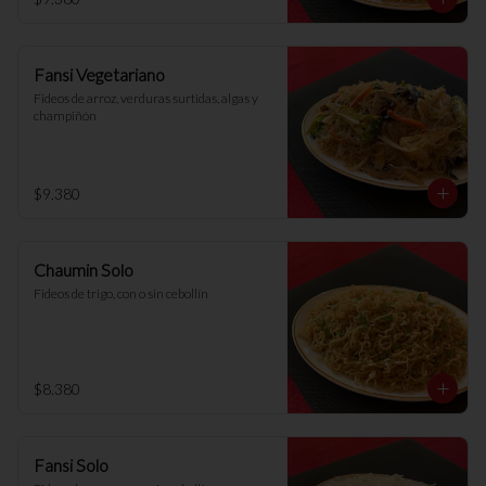
Fansi Vegetariano
Fideos de arroz, verduras surtidas, algas y 
champiñón
$9.380
Chaumin Solo
Fideos de trigo, con o sin cebollín
$8.380
Fansi Solo