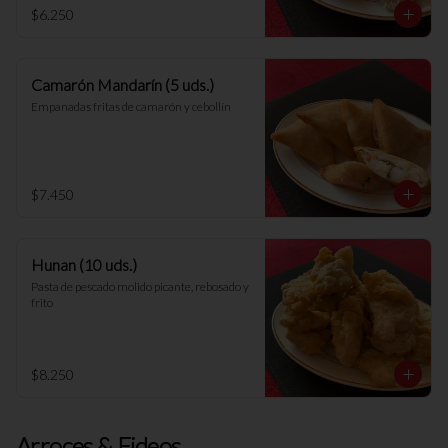
$6.250
Camarón Mandarín (5 uds.)
Empanadas fritas de camarón y cebollín
$7.450
Hunan (10 uds.)
Pasta de pescado molido picante, rebosado y 
frito
$8.250
Arroces & Fideos