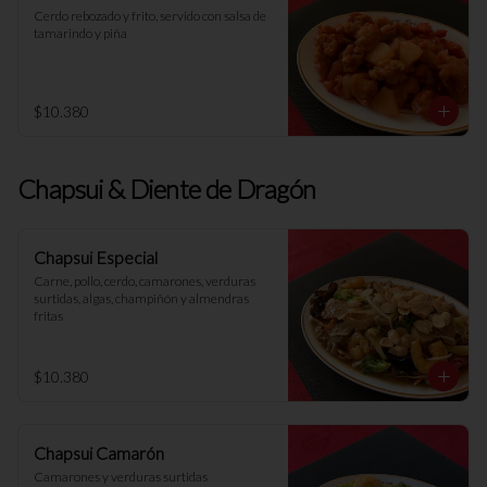
Cerdo rebozado y frito, servido con salsa de 
tamarindo y piña
$10.380
Chapsui & Diente de Dragón
Chapsui Especial
Carne, pollo, cerdo, camarones, verduras 
surtidas, algas, champiñón y almendras 
fritas
$10.380
Chapsui Camarón
Camarones y verduras surtidas