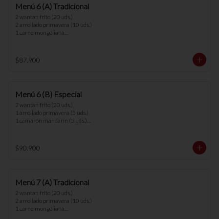
Menú 6 (A) Tradicional
menús.
2 wantan frito (20 uds.)

2 arrollado primavera (10 uds.)

1 carne mongoliana

1 chapsui pollo

1 diente cerdo

1 arrollado de marisco

$87.900
1 cerdo cantones

1 chapsui carne

6 arroz chaufan 

Menú 6 (B) Especial
*nota: no se pueden hacer cambios en los 
menús.
2 wantan frito (20 uds.)

1 arrollado primavera (5 uds.)

1 camarón mandarín (5 uds.)

1 parrillada china

1 parrillada pollo camarón

1 chapsui vegetariano

$90.900
1 arrollado de marisco

6 arroz chaufan 

*nota: no se pueden hacer cambios en los 
Menú 7 (A) Tradicional
menús.
2 wantan frito (20 uds.)

2 arrollado primavera (10 uds.)

1 carne mongoliana

1 chapsui pollo
