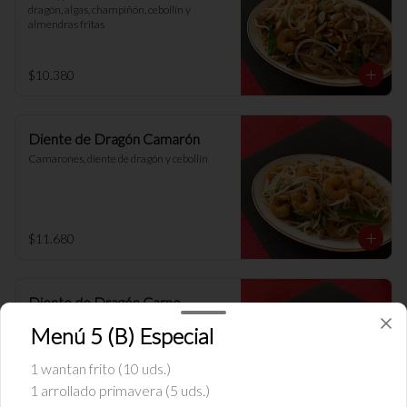
dragón, algas, champiñón, cebollín y 
almendras fritas
$10.380
Diente de Dragón Camarón
Camarones, diente de dragón y cebollín
$11.680
Diente de Dragón Carne
Carne, diente de dragón y cebollín
Menú 5 (B) Especial
1 wantan frito (10 uds.)
1 arrollado primavera (5 uds.)
$9.680