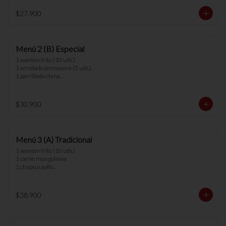
*nota: no se pueden hacer cambios en los 
$27.900
menús.
Menú 2 (B) Especial
1 wantan frito (10 uds.) 

1 arrollado primavera (5 uds.) 

1 parrillada china

2 arroz chaufan

*nota: no se pueden hacer cambios en los 
$30.900
menús.
Menú 3 (A) Tradicional
1 wantan frito (10 uds.)

1 carne mongoliana

1 chapsui pollo

1 diente cerdo

3 arroz chaufan

$38.900
*nota: no se pueden hacer cambios en los 
menús.