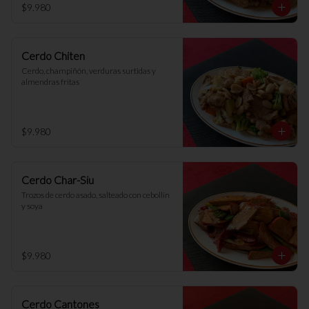
$9.980
Cerdo Chiten
Cerdo, champiñón, verduras surtidas y 
almendras fritas
$9.980
Cerdo Char-Siu
Trozos de cerdo asado, salteado con cebollín 
y soya
$9.980
Cerdo Cantones