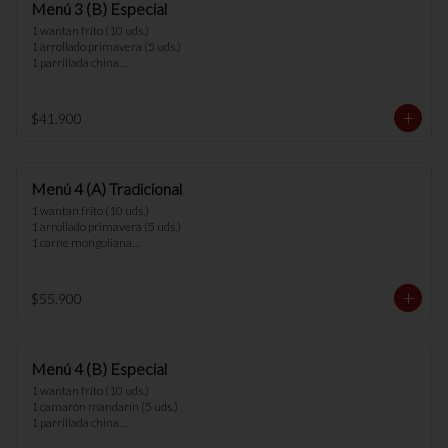
Menú 3 (B) Especial
1 wantan frito (10 uds.)

1 arrollado primavera (5 uds.)

1 parrillada china

1 chapsui vegetariano

3 arroz chaufan

$41.900
*nota: no se pueden hacer cambios en los 
menús.
Menú 4 (A) Tradicional
1 wantan frito (10 uds.)

1 arrollado primavera (5 uds.)

1 carne mongoliana

1 chapsui pollo

1 diente cerdo

1 arrollado de marisco

$55.900
4 arroz chaufan

*nota: no se pueden hacer cambios en los 
menús.
Menú 4 (B) Especial
1 wantan frito (10 uds.)

1 camarón mandarín (5 uds.)

1 parrillada china

1 chapsui vegetariano
