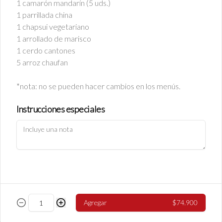
1 camarón mandarín (5 uds.)
1 parrillada china
1 chapsui vegetariano
Diente de Dragón Pollo
1 arrollado de marisco
Pollo, diente de dragón y cebollín
1 cerdo cantones
5 arroz chaufan
*nota: no se pueden hacer cambios en los menús.
$9.380
Instrucciones especiales
Diente de Dragón Cerdo
Cerdo, diente de dragón y cebollín
$9.380
Agregar
$74.900
Diente de Dragón Vegetariano
Diente de dragón, algas, champiñón y 