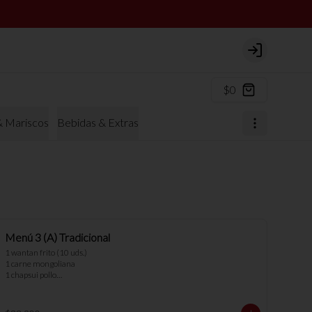
Login
$0
& Mariscos
Bebidas & Extras
Menú 3 (A) Tradicional
1 wantan frito (10 uds.)

1 carne mongoliana

1 chapsui pollo

1 diente cerdo

3 arroz chaufan
