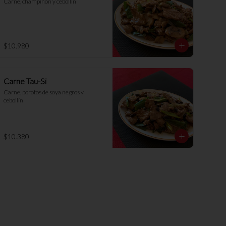
Carne, champiñón y cebollín
$10.980
Carne Tau-Si
Carne, porotos de soya negros y 
cebollín
$10.380