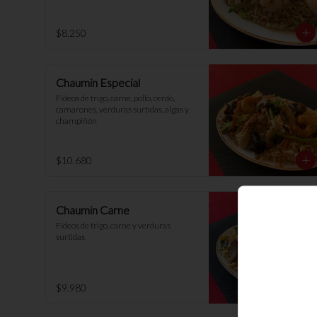
$8.250
Chaumin Especial
Fideos de trigo, carne, pollo, cerdo, 
camarones, verduras surtidas, algas y 
champiñón
$10.680
Chaumin Carne
Fideos de trigo, carne y verduras 
surtidas
$9.980