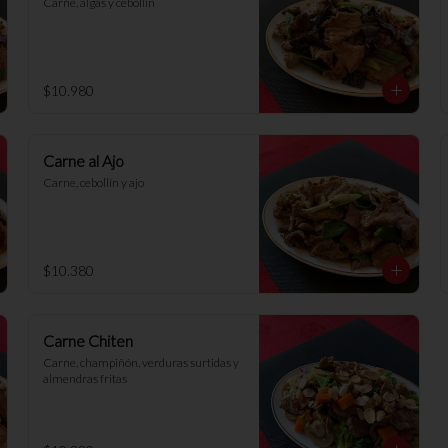
Carne, algas y cebollín
$10.980
Carne al Ajo
Carne, cebollín y ajo
$10.380
Carne Chiten
Carne, champiñón, verduras surtidas y 
almendras fritas