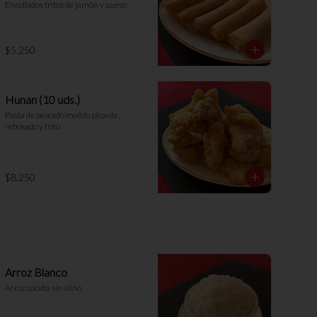
Enrollados fritos de jamón y queso
$5.250
Hunan (10 uds.)
Pasta de pescado molido picante, 
rebosado y frito
$8.250
Arroz Blanco
Arroz cocido, sin aliño