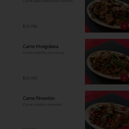
Carne, algas, champiñón y cebollín
$10.980
Carne Mongoliana
Carne y cebollín, con o sin ají
$10.380
Carne Pimentón
Carne, cebollín y pimentón