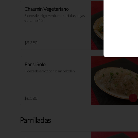
Chaumin Vegetariano
Fideos de trigo, verduras surtidas, algas 
y champiñón
$9.380
Fansi Solo
Fideos de arroz, con o sin cebollín
$8.380
Parrilladas