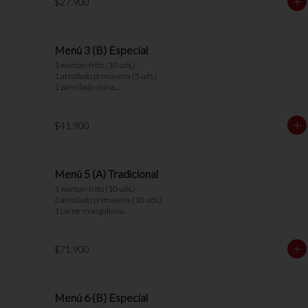
$27.900
los menús.
Menú 3 (B) Especial
1 wantan frito (10 uds.)

1 arrollado primavera (5 uds.)

1 parrillada china

1 chapsui vegetariano

3 arroz chaufan

$41.900
*nota: no se pueden hacer cambios en 
los menús.
Menú 5 (A) Tradicional
1 wantan frito (10 uds.)

2 arrollado primavera (10 uds.)

1 carne mongoliana

1 chapsui pollo

1 diente cerdo

1 arrollado de marisco

$71.900
1 cerdo cantones

5 arroz chaufan

*nota: no se pueden hacer cambios en 
Menú 6 (B) Especial
los menús.