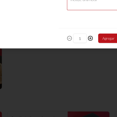
Fansi Vegetariano
Fideos de arroz, verduras surtidas, 
algas y champiñón
$9.380
Agregar