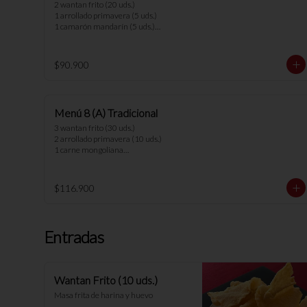
2 wantan frito (20 uds.)

1 arrollado primavera (5 uds.)

1 camarón mandarín (5 uds.)

1 parrillada china

1 parrillada pollo camarón

1 chapsui vegetariano

$90.900
1 arrollado de marisco

6 arroz chaufan 

*nota: no se pueden hacer cambios en 
Menú 8 (A) Tradicional
los menús.
3 wantan frito (30 uds.)

2 arrollado primavera (10 uds.)

1 carne mongoliana

1 chapsui pollo

1 diente cerdo

1 arrollado de marisco

$116.900
1 cerdo cantones

1 chapsui carne

1 pollo al ajo

1 carne champiñón

Entradas
8 arroz chaufan

*nota: no se pueden hacer cambios en 
los menús.
Wantan Frito (10 uds.)
Masa frita de harina y huevo