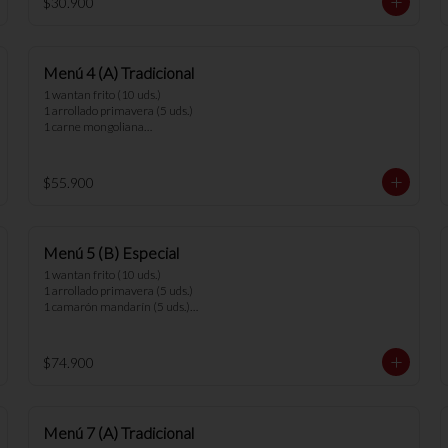
$30.900
los menús.
Menú 4 (A) Tradicional
1 wantan frito (10 uds.)

1 arrollado primavera (5 uds.)

1 carne mongoliana

1 chapsui pollo

1 diente cerdo

1 arrollado de marisco

$55.900
4 arroz chaufan

*nota: no se pueden hacer cambios en 
los menús.
Menú 5 (B) Especial
1 wantan frito (10 uds.)

1 arrollado primavera (5 uds.)

1 camarón mandarín (5 uds.)

1 parrillada china

1 chapsui vegetariano

1 arrollado de marisco

$74.900
1 cerdo cantones

5 arroz chaufan

*nota: no se pueden hacer cambios en 
Menú 7 (A) Tradicional
los menús.