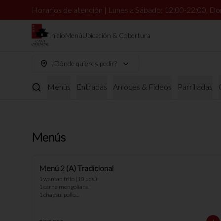
Horarios de atención | Lunes a Sábado: 12:00-22:00, Do
Inicio
Menú
Ubicación & Cobertura
¿Dónde quieres pedir?
Menús
Entradas
Arroces & Fideos
Parrilladas
Menús
Menú 2 (A) Tradicional
1 wantan frito (10 uds.) 

1 carne mongoliana

1 chapsui pollo

2 arroz chaufan

*nota: no se pueden hacer cambios en 