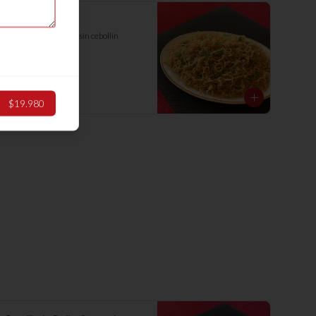
Chaumin Solo
Fideos de trigo, con o sin cebollín
$8.380
$19.980