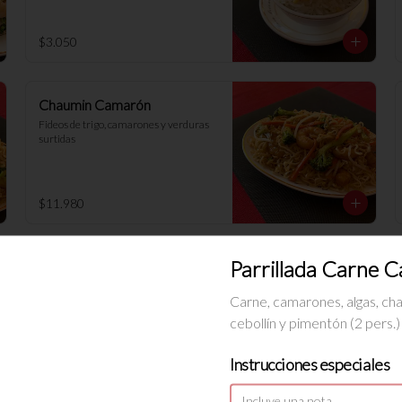
$3.050
Chaumin Camarón
Fideos de trigo, camarones y verduras 
surtidas
$11.980
Parrillada Carne 
Chaumin Pollo
Fideos de trigo, pollo y verduras 
Carne, camarones, algas, ch
surtidas
cebollín y pimentón (2 pers.)
Instrucciones especiales
$9.680