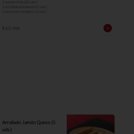
los menús.
2 wantan frito (20 uds.)

1 arrollado primavera (5 uds.)

1 camarón mandarín (5 uds.)

1 parrillada china

1 parrillada pollo camarón

1 chapsui vegetariano

$102.900
1 arrollado de marisco

1 cerdo cantones

7 arroz chaufan 

*nota: no se pueden hacer cambios en 
los menús.
Arrollado Jamón Queso (5
uds.)