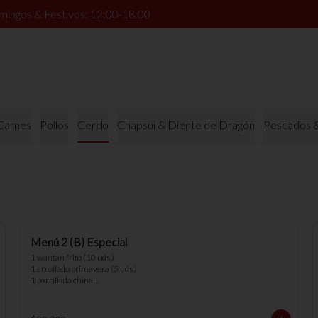
mingos & Festivos: 12:00-18:00
Carnes
Pollos
Cerdo
Chapsui & Diente de Dragón
Pescados 
Menú 2 (B) Especial
1 wantan frito (10 uds.) 

1 arrollado primavera (5 uds.) 

1 parrillada china

2 arroz chaufan

*nota: no se pueden hacer cambios en 