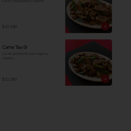
Carne, champiñón y cebollín
$10.980
Carne Tau-Si
Carne, porotos de soya negros y 
cebollín
$10.380