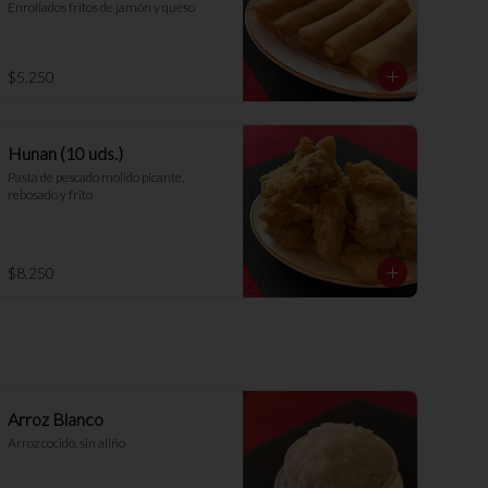
Enrollados fritos de jamón y queso
$5.250
Hunan (10 uds.)
Pasta de pescado molido picante, 
rebosado y frito
$8.250
Arroz Blanco
Arroz cocido, sin aliño