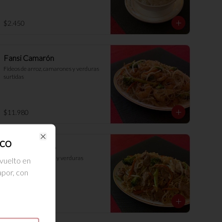
$2.450
Fansi Camarón
Fideos de arroz, camarones y verduras 
surtidas
$11.980
sco
Close
Chaumin Cerdo
Fideos de trigo, cerdo y verduras 
vuelto en
surtidas
apor, con
$9.680