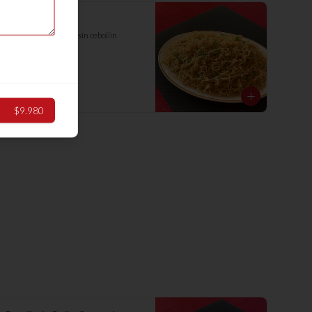
Chaumin Solo
Fideos de trigo, con o sin cebollín
$8.380
$9.980