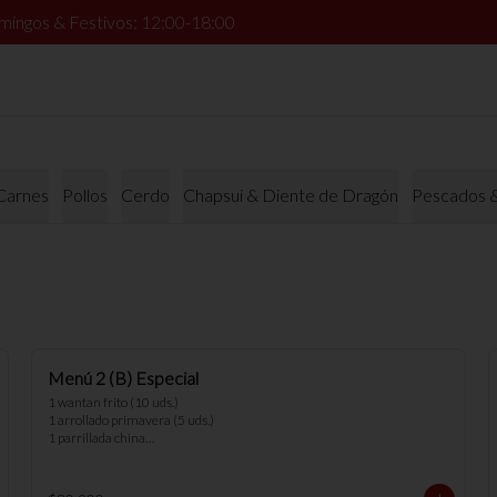
mingos & Festivos: 12:00-18:00
Carnes
Pollos
Cerdo
Chapsui & Diente de Dragón
Pescados 
Menú 2 (B) Especial
1 wantan frito (10 uds.) 

1 arrollado primavera (5 uds.) 

1 parrillada china

2 arroz chaufan

*nota: no se pueden hacer cambios en 