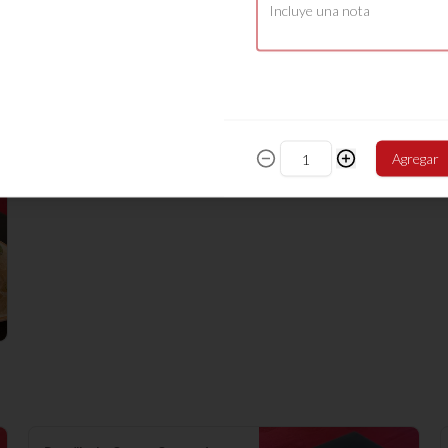
Fansi Vegetariano
Fideos de arroz, verduras surtidas, 
algas y champiñón
$9.380
Agregar