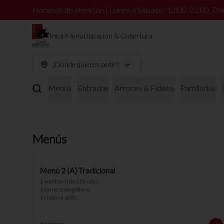
Horarios de atención | Lunes a Sábado: 12:00-22:00, Do
Inicio
Menú
Ubicación & Cobertura
¿Dónde quieres pedir?
Menús
Entradas
Arroces & Fideos
Parrilladas
Menús
Menú 2 (A) Tradicional
1 wantan frito (10 uds.) 

1 carne mongoliana

1 chapsui pollo

2 arroz chaufan

*nota: no se pueden hacer cambios en 