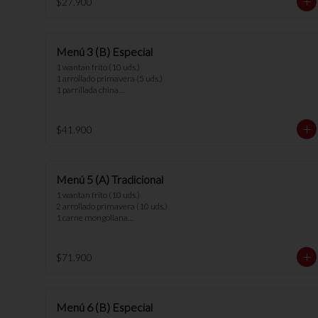
$27.900
los menús.
Menú 3 (B) Especial
1 wantan frito (10 uds.)

1 arrollado primavera (5 uds.)

1 parrillada china

1 chapsui vegetariano

3 arroz chaufan

$41.900
*nota: no se pueden hacer cambios en 
los menús.
Menú 5 (A) Tradicional
1 wantan frito (10 uds.)

2 arrollado primavera (10 uds.)

1 carne mongoliana

1 chapsui pollo

1 diente cerdo

1 arrollado de marisco

$71.900
1 cerdo cantones

5 arroz chaufan

*nota: no se pueden hacer cambios en 
Menú 6 (B) Especial
los menús.