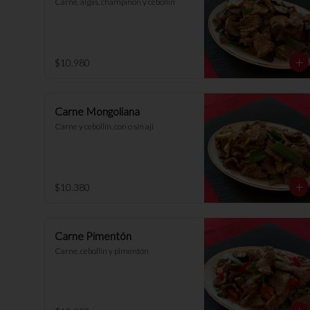
Carne, algas, champiñón y cebollín
$10.980
Carne Mongoliana
Carne y cebollín, con o sin ají
$10.380
Carne Pimentón
Carne, cebollín y pimentón