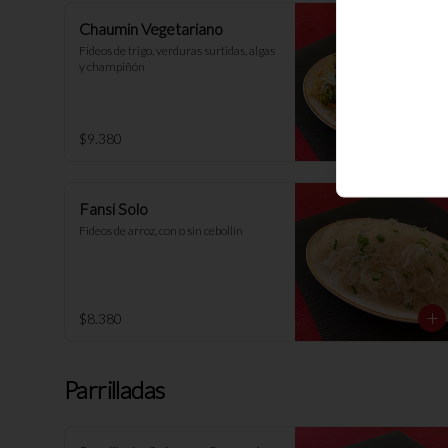
Chaumin Vegetariano
Fideos de trigo, verduras surtidas, algas 
y champiñón
$9.380
Fansi Solo
Fideos de arroz, con o sin cebollín
$8.380
Parrilladas