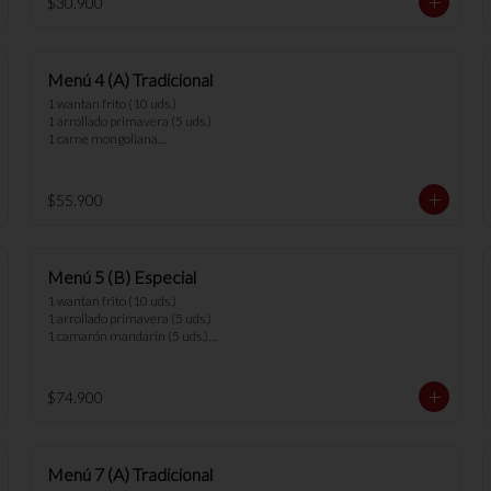
$30.900
los menús.
Menú 4 (A) Tradicional
1 wantan frito (10 uds.)

1 arrollado primavera (5 uds.)

1 carne mongoliana

1 chapsui pollo

1 diente cerdo

1 arrollado de marisco

$55.900
4 arroz chaufan

*nota: no se pueden hacer cambios en 
los menús.
Menú 5 (B) Especial
1 wantan frito (10 uds.)

1 arrollado primavera (5 uds.)

1 camarón mandarín (5 uds.)

1 parrillada china

1 chapsui vegetariano

1 arrollado de marisco

$74.900
1 cerdo cantones

5 arroz chaufan

*nota: no se pueden hacer cambios en 
Menú 7 (A) Tradicional
los menús.