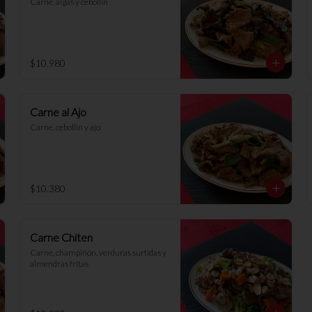
Carne, algas y cebollín
$10.980
Carne al Ajo
Carne, cebollín y ajo
$10.380
Carne Chiten
Carne, champiñón, verduras surtidas y 
almendras fritas