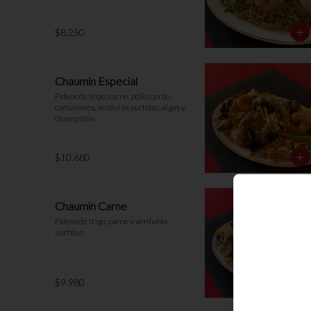
$8.250
Chaumin Especial
Fideos de trigo, carne, pollo, cerdo, 
camarones, verduras surtidas, algas y 
champiñón
$10.680
Chaumin Carne
Fideos de trigo, carne y verduras 
surtidas
$9.980