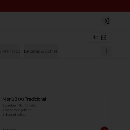
Login
$0
& Mariscos
Bebidas & Extras
Menú 3 (A) Tradicional
1 wantan frito (10 uds.)

1 carne mongoliana

1 chapsui pollo

1 diente cerdo

3 arroz chaufan
