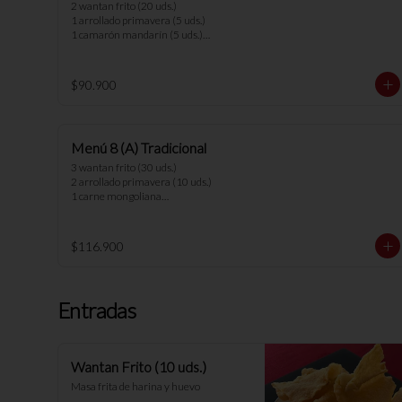
2 wantan frito (20 uds.)

1 arrollado primavera (5 uds.)

1 camarón mandarín (5 uds.)

1 parrillada china

1 parrillada pollo camarón

1 chapsui vegetariano

$90.900
1 arrollado de marisco

6 arroz chaufan 

*nota: no se pueden hacer cambios en 
Menú 8 (A) Tradicional
los menús.
3 wantan frito (30 uds.)

2 arrollado primavera (10 uds.)

1 carne mongoliana

1 chapsui pollo

1 diente cerdo

1 arrollado de marisco

$116.900
1 cerdo cantones

1 chapsui carne

1 pollo al ajo

1 carne champiñón

Entradas
8 arroz chaufan

*nota: no se pueden hacer cambios en 
los menús.
Wantan Frito (10 uds.)
Masa frita de harina y huevo