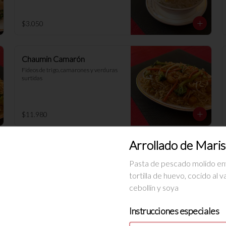
$3.050
Chaumin Camarón
Fideos de trigo, camarones y verduras 
surtidas
$11.980
Arrollado de Mari
Chaumin Pollo
Fideos de trigo, pollo y verduras 
Pasta de pescado molido en
surtidas
tortilla de huevo, cocido al v
cebollín y soya
$9.680
Instrucciones especiales