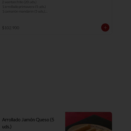
los menús.
2 wantan frito (20 uds.)

1 arrollado primavera (5 uds.)

1 camarón mandarín (5 uds.)

1 parrillada china

1 parrillada pollo camarón

1 chapsui vegetariano

$102.900
1 arrollado de marisco

1 cerdo cantones

7 arroz chaufan 

*nota: no se pueden hacer cambios en 
los menús.
Arrollado Jamón Queso (5
uds.)