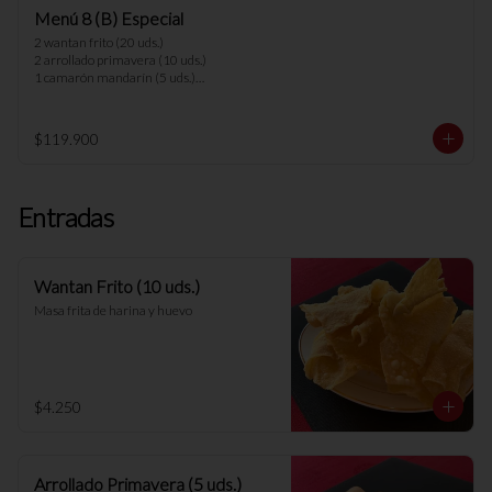
1 carne champiñón

Menú 8 (B) Especial
8 arroz chaufan

2 wantan frito (20 uds.)

*nota: no se pueden hacer cambios en los 
2 arrollado primavera (10 uds.)

menús.
1 camarón mandarín (5 uds.)

1 parrillada china

1 parrillada pollo camarón

1 chapsui vegetariano

$119.900
1 arrollado de marisco

1 cerdo cantones

1 carne mongoliana

8 arroz chaufan 

Entradas
*nota: no se pueden hacer cambios en los 
menús.
Wantan Frito (10 uds.)
Masa frita de harina y huevo
$4.250
Arrollado Primavera (5 uds.)