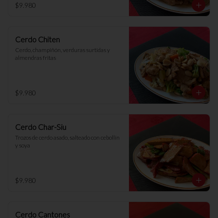
$9.980
Cerdo Chiten
Cerdo, champiñón, verduras surtidas y 
almendras fritas
$9.980
Cerdo Char-Siu
Trozos de cerdo asado, salteado con cebollín 
y soya
$9.980
Cerdo Cantones