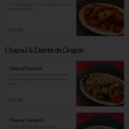
Cerdo rebozado y frito, servido con salsa de 
tamarindo y piña
$10.380
Chapsui & Diente de Dragón
Chapsui Especial
Carne, pollo, cerdo, camarones, verduras 
surtidas, algas, champiñón y almendras 
fritas
$10.380
Chapsui Camarón
Camarones y verduras surtidas