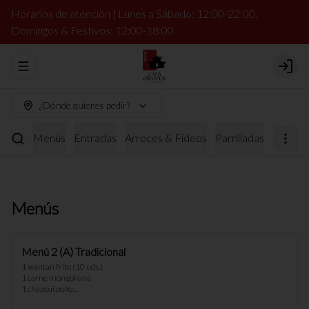
Horarios de atención | Lunes a Sábado: 12:00-22:00,
Domingos & Festivos: 12:00-18:00
Abrir menu de navegación
Login
¿Dónde quieres pedir?
Menús
Entradas
Arroces & Fideos
Parrilladas
Carnes
Menús
Menú 2 (A) Tradicional
1 wantan frito (10 uds.) 

1 carne mongoliana

1 chapsui pollo

2 arroz chaufan
