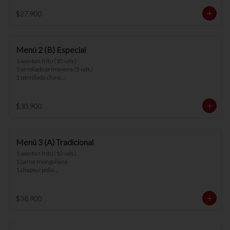
*nota: no se pueden hacer cambios en los 
$27.900
menús.
Menú 2 (B) Especial
1 wantan frito (10 uds.) 

1 arrollado primavera (5 uds.) 

1 parrillada china

2 arroz chaufan

*nota: no se pueden hacer cambios en los 
$30.900
menús.
Menú 3 (A) Tradicional
1 wantan frito (10 uds.)

1 carne mongoliana

1 chapsui pollo

1 diente cerdo

3 arroz chaufan

$38.900
*nota: no se pueden hacer cambios en los 
menús.