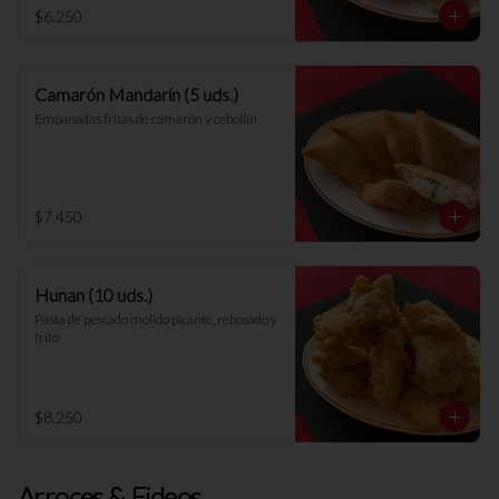
$6.250
Camarón Mandarín (5 uds.)
Empanadas fritas de camarón y cebollín
$7.450
Hunan (10 uds.)
Pasta de pescado molido picante, rebosado y 
frito
$8.250
Arroces & Fideos