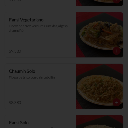
Fansi Vegetariano
Fideos de arroz, verduras surtidas, algas y 
champiñón
$9.380
Chaumin Solo
Fideos de trigo, con o sin cebollín
$8.380
Fansi Solo