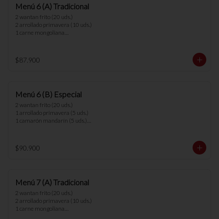
Menú 6 (A) Tradicional
menús.
2 wantan frito (20 uds.)

2 arrollado primavera (10 uds.)

1 carne mongoliana

1 chapsui pollo

1 diente cerdo

1 arrollado de marisco

$87.900
1 cerdo cantones

1 chapsui carne

6 arroz chaufan 

Menú 6 (B) Especial
*nota: no se pueden hacer cambios en los 
menús.
2 wantan frito (20 uds.)

1 arrollado primavera (5 uds.)

1 camarón mandarín (5 uds.)

1 parrillada china

1 parrillada pollo camarón

1 chapsui vegetariano

$90.900
1 arrollado de marisco

6 arroz chaufan 

*nota: no se pueden hacer cambios en los 
Menú 7 (A) Tradicional
menús.
2 wantan frito (20 uds.)

2 arrollado primavera (10 uds.)

1 carne mongoliana

1 chapsui pollo
