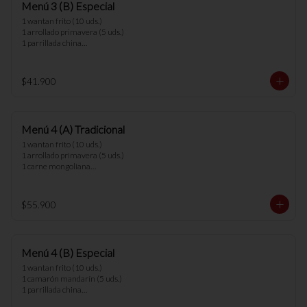
Menú 3 (B) Especial
1 wantan frito (10 uds.)

1 arrollado primavera (5 uds.)

1 parrillada china

1 chapsui vegetariano

3 arroz chaufan

$41.900
*nota: no se pueden hacer cambios en los 
menús.
Menú 4 (A) Tradicional
1 wantan frito (10 uds.)

1 arrollado primavera (5 uds.)

1 carne mongoliana

1 chapsui pollo

1 diente cerdo

1 arrollado de marisco

$55.900
4 arroz chaufan

*nota: no se pueden hacer cambios en los 
menús.
Menú 4 (B) Especial
1 wantan frito (10 uds.)

1 camarón mandarín (5 uds.)

1 parrillada china

1 chapsui vegetariano
